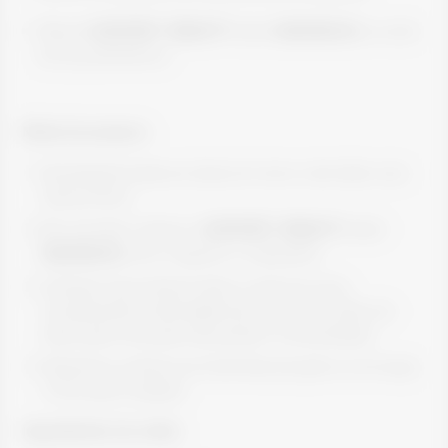
50g de
ISOFORT® BEAUTY
sabor
BAUNILHA
ou outro
de sua preferência
Modo de preparo:
Na batedeira bata as claras em neve e até obter uma
textura firme;
Em um bowl, misture o
ISOFORT® BEAUTY
sabor
BAUNILHA
com o iogurte e o adoçante;
Coloque essa mistura sobre a clara em neve
incorporando-a delicadamente com uma colher de
baixo para cima para não perder a cremosidade;
Disponha a mistura em forminhas de gelo ou em taças
e leve para congelar.
Ingredientes da calda: