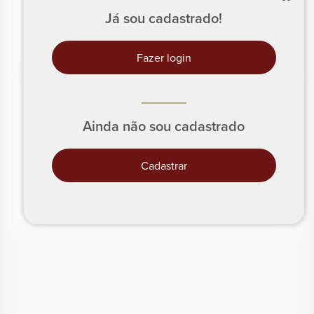
Gorduras totais
1
g
Já sou cadastrado!
Fibras Alimentares
1
g
Fazer login
Sódio
32
mg
Ainda não sou cadastrado
Cadastrar