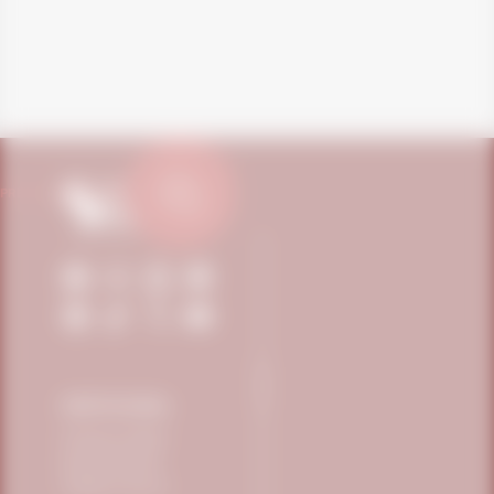
PRECISA DE AJUDA?
INSTITUCIONAL
Conheça a Vitafor
Science Eventos
Trabalhe Conosco