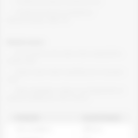
· 2 Colheres de sopa de semente de chia;
· 1 Porção de frutas da sua preferência
(banana,morango, mirtilo, etc)
Modode preparo:
· Em um pote de vidro misture todos osingredientes,
exceto a fruta;
· Tampe o pote e deixe na geladeira de um dia parao
outro;
· Retire da geladeira, coloque a sua frutapreferida em
pequenos pedaços por cima e sirva-se.
PORÇÃO
QUANTIDADE
Valor energético
206
kcal