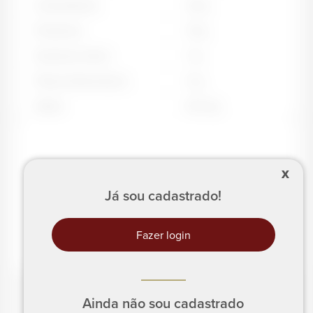
Carboidratos
22
g
Proteínas
14
g
Gorduras totais
7
g
Fibras Alimentares
5
g
Sódio
60
mg
X
Já sou cadastrado!
Fazer login
Ainda não sou cadastrado