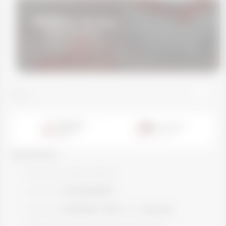
OVERNIGHT PROTEICO
Vitafor Science
13 December 2024
Voltar
Tempo de
Rendimento
preparo:
2
porções
5
min.
Ingredientes:
· 1 Xícara de iogurte natural
· 1 Scoop de
COLOSFORT®
· 1 Scoop de
ISOFORT® WPI
sabor
baunilha