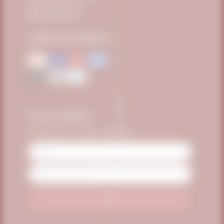
sac@vitafor.com.br
(15) 99669-3360
FORMAS DE PAGAMENTO
FIQUE POR DENTRO
Seja o primeiro a receber as novidades
Name
Email
Address