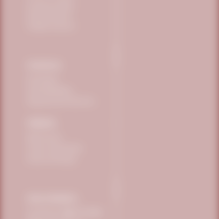
Conheça a Vitafor
Science Eventos
Trabalhe Conosco
POLÍTICAS
Privacidade
Sustentabilidade
Segurança dos Alimentos
PEDIDOS
Minha Conta
Trocas e Devoluções
Prazos de Entrega
FALE CONOSCO
Telefone:
0800 771 3040