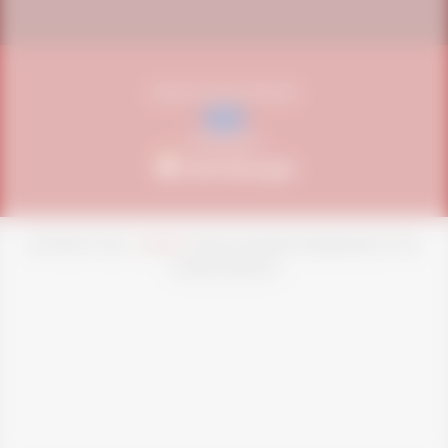
VENDAS UNIÃO EUROPEIA
SEGURANÇA
COPYRIGHT NOW -
VITAFOR
TODOS OS DIREITOS RESERVADOS. CPNJ:
07.455.576/0001-92