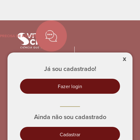
PRECISA DE AJUDA?
X
Já sou cadastrado!
Fazer login
INSTITUCIONAL
Conheça a Vitafor
Science Eventos
Ainda não sou cadastrado
Trabalhe Conosco
Cadastrar