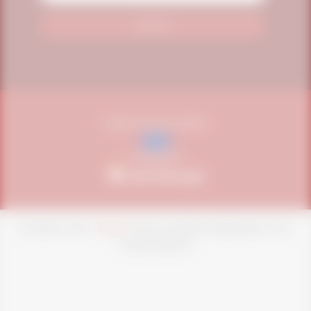
VENDAS UNIÃO EUROPEIA
SEGURANÇA
COPYRIGHT NOW -
VITAFOR
TODOS OS DIREITOS RESERVADOS. CPNJ:
07.455.576/0001-92