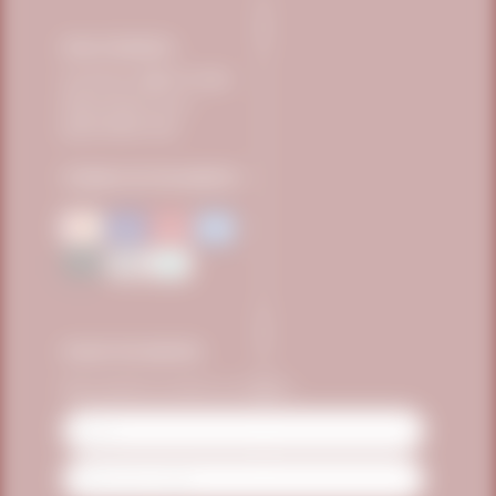
FALE CONOSCO
Telefone:
0800 771 3040
sac@vitafor.com.br
(15) 99669-3360
FORMAS DE PAGAMENTO
FIQUE POR DENTRO
Seja o primeiro a receber as novidades
Name
Email
Address