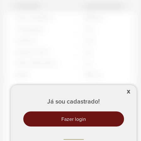
PORÇÃO
QUANTIDADE
Valor energético
298
kcal
Carboidratos
20
g
Proteínas
37
g
Gorduras totais
8
g
Fibras Alimentares
4
g
Sódio
168
mg
X
Já sou cadastrado!
Fazer login