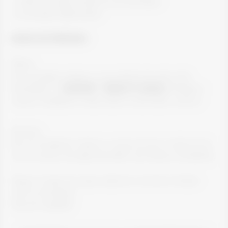
-1 colher de sopa de leite em pó desnatado
-2 morangos higienizados
MODO DE PREPARO:
Massa:
Em uma tigela, misture: o ovo, farinha de aveia, leite
desnatado e o
ISOFORT
®
BEAUTY CACAU.
Despeja a
massa na frigideira e deixe assar os dois lados, reserve;
Recheio:
Em um recipiente, misture: o cacau em pó e o leite em pó
com um pouco de água até obter uma mistura consistente;
Pegue a massa do crepe, adicione o recheio e finalize
com os morangos.
Sirva em seguida!