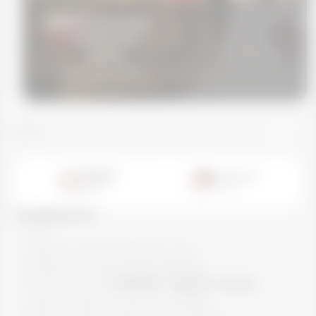
CREP FIT DE CACAU
Déhbora dos
Santos
02 September 2025
Voltar
Tempo de
Rendimento
preparo:
1
porções
10
min.
INGREDIENTES:
- 1 ovo
- 1 colher de sopa de farinha de aveia
- 4 colheres de sopa de leite desnatado
- 1 sachê / scoop de
ISOFORT
®
BEAUTY CACAU
- 1 colher de sopa de cacau em pó 100%