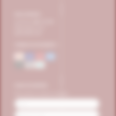
FALE CONOSCO
Telefone:
0800 771 3040
sac@vitafor.com.br
(15) 99669-3360
FORMAS DE PAGAMENTO
FIQUE POR DENTRO
Seja o primeiro a receber as novidades
Name
Email