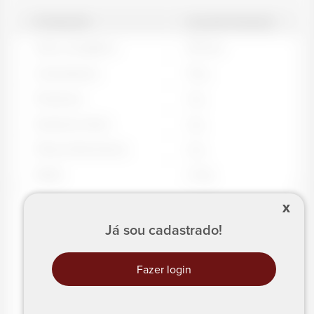
PORÇÃO
QUANTIDADE
Valor energético
87
kcal
Carboidratos
15
g
Proteínas
3
g
Gorduras totais
2
g
Fibras Alimentares
2
g
Sódio
3
mg
X
Já sou cadastrado!
Fazer login