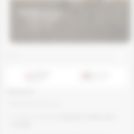
COLAGENTEK BALL
Luciana Rocha
07 March 2024
Voltar
Tempo de
Rendimento
preparo:
22
porções
80
min.
Ingredientes:
400g de damasco seco
2 colheres medida de
Colagentek® Protein sabor
morango