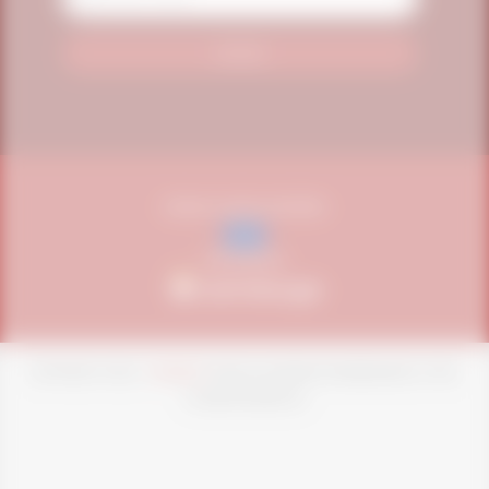
Address
VENDAS UNIÃO EUROPEIA
SEGURANÇA
COPYRIGHT NOW -
VITAFOR
TODOS OS DIREITOS RESERVADOS. CPNJ:
07.455.576/0001-92