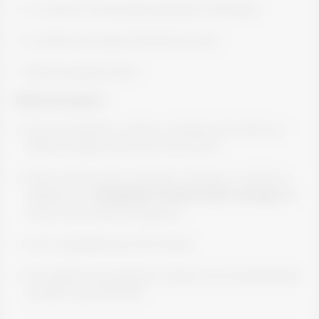
½ xicara de nuts picadas (sugestão: amêndoas)
2 colheres de sopa de farinha de aveia
30g de gergelim preto
Modo de preparo:
Em um recipiente, coloque o damasco de molho em
500ml de água morna, por cerca de 1h;
Após o passo acima, processe o damasco, a farinha, o
gergelim e o
Colagentek® Protein sabor morango
até
formar uma massa homogênea;
Leve na geladeira por 20 minutos
Em seguida, faça bolinhas e passe nas nuts (amêndoas)
picadas e aproveite! 😋