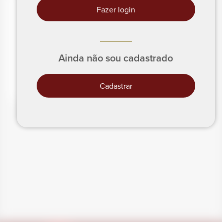
Fazer login
Ainda não sou cadastrado
Cadastrar