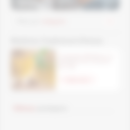
Filtre por
categoria
Medicina Tradicional Chinesa
Compostos Bioativos: os
benefícios do consumo
de chás
Saiba mais
Últimas
postagens