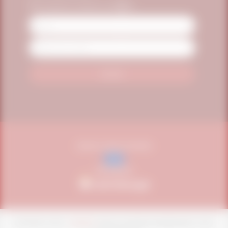
Seja o primeiro a receber as novidades
Name
Email
Address
VENDAS UNIÃO EUROPEIA
SEGURANÇA
COPYRIGHT NOW -
VITAFOR
TODOS OS DIREITOS RESERVADOS. CPNJ: