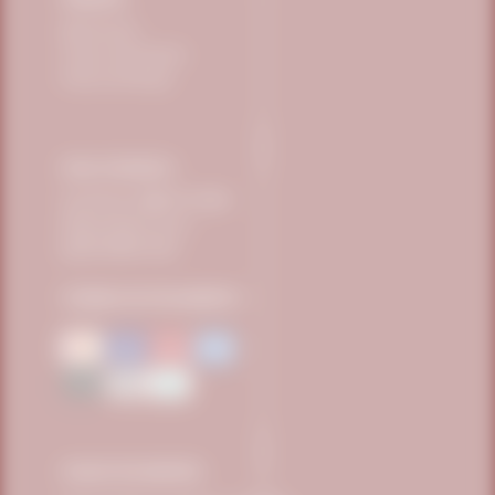
Minha Conta
Trocas e Devoluções
Prazos de Entrega
FALE CONOSCO
Telefone:
0800 771 3040
sac@vitafor.com.br
(15) 99669-3360
FORMAS DE PAGAMENTO
FIQUE POR DENTRO