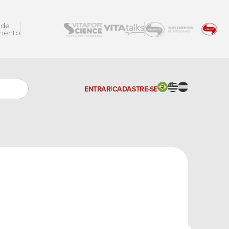
 de
mento
ENTRAR
|
CADASTRE-SE