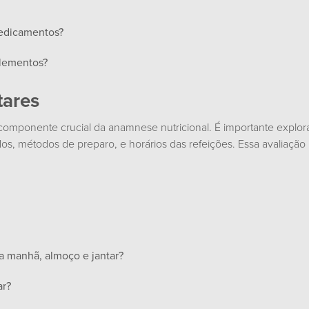
medicamentos?
plementos?
tares
componente crucial da anamnese nutricional. É importante explora
s, métodos de preparo, e horários das refeições. Essa avaliação pe
a manhã, almoço e jantar?
ar?