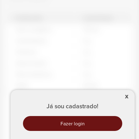
PORCIÓN
CANTIDAD
Valor energético
79
kcal
Carbohidratos
5
g
Proteínas
2
g
Grasas totales
5
g
Fibras dietéticas
0
g
Sodio
42
mg
X
Já sou cadastrado!
Fazer login