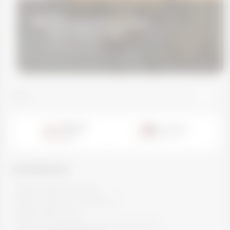
BISCOITO NATALINO DE COCO
Joelma Siqueira Dias
10 December 2025
Voltar
Tempo de
Rendimento
preparo:
20
porções
60
min.
INGREDIENTES:
- 70g de farinha de aveia
- 50g de farinha de amêndoa
- 80g de leite em pó
- 50g de manteiga (em ponto de pomada)