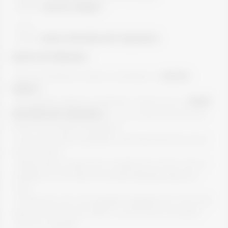
- 20g de
XILITOL FAMILY®
- 1 ovo
- 10g de
WHEY PROTEIN WPC BEIJINHO
MODO DE PREPARO:
- Em um recipiente, misture a manteiga e o
XILITOL
FAMILY®;
- Em seguida, adicione as farinhas, o leite em pó, o
WHEY
PROTEIN WPC BEIJINHO
e o ovo; misturando bem até
formar uma massa homogênea;
- Leve essa massa à geladeira, para descansar por cerca
de 20 minutos;
- Depois abra a massa com o auxílio de um rolo e use os
cortadores em formato de biscoito (Gingerbread) para
cortar;
- Acomode-os em uma assadeira antiaderente e leve para
assar por 20 minutos a 180°C ou até ficarem dourados;
- Sirva em seguida!