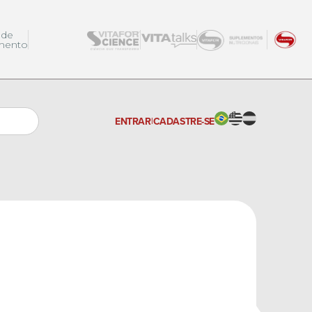
 de
mento
ENTRAR
|
CADASTRE-SE