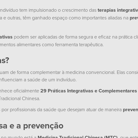
indivíduo tem impulsionado o crescimento das
terapias integrati
tura e outras, têm ganhado espaço como importantes aliadas na
pre
ativas
podem ser aplicadas de forma segura e eficaz na prática cl
lementos alimentares como ferramenta terapêutica.
as?
e atuam de forma complementar à medicina convencional. Elas con
influenciam a saúde de um indivíduo.
onhece oficialmente
29 Práticas Integrativas e Complementares 
radicional Chinesa.
 por profissionais da saúde que desejam atuar de maneira
preven
sa e a prevenção
as no mundo está a
Medicina Tradicional Chinesa (MTC)
, que ent