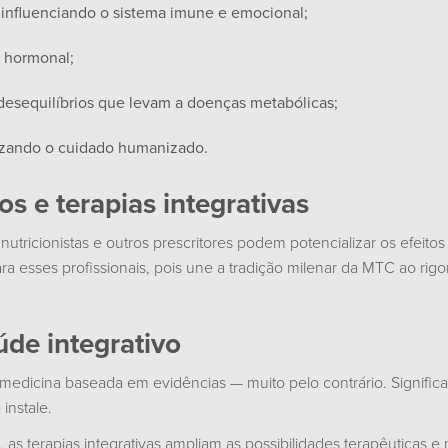
, influenciando o sistema imune e emocional;
 hormonal;
desequilíbrios que levam a doenças metabólicas;
rizando o cuidado humanizado.
s e terapias integrativas
, nutricionistas e outros prescritores podem potencializar os efeit
a esses profissionais, pois une a tradição milenar da MTC ao rigo
úde integrativo
a medicina baseada em evidências — muito pelo contrário. Signific
instale.
 as terapias integrativas ampliam as possibilidades terapêuticas 