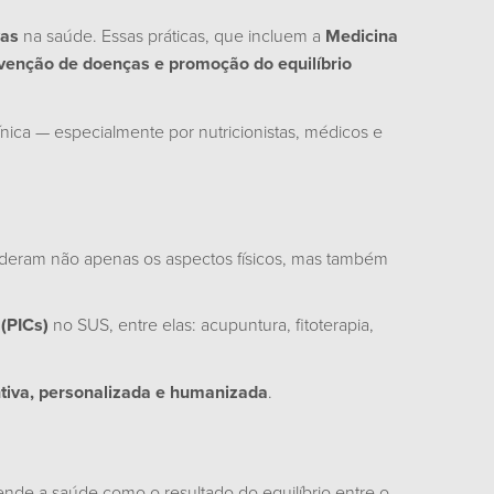
vas
na saúde. Essas práticas, que incluem a
Medicina
venção de doenças e promoção do equilíbrio
ínica — especialmente por nutricionistas, médicos e
sideram não apenas os aspectos físicos, mas também
(PICs)
no SUS, entre elas: acupuntura, fitoterapia,
tiva, personalizada e humanizada
.
ende a saúde como o resultado do equilíbrio entre o