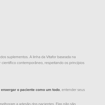
os dos suplementos. A linha da Vitafor baseada na
r científico contemporâneo, respeitando os princípios
a
enxergar o paciente como um todo
, entender seus
e melhoram a adesão dos pacientes. Elas não são