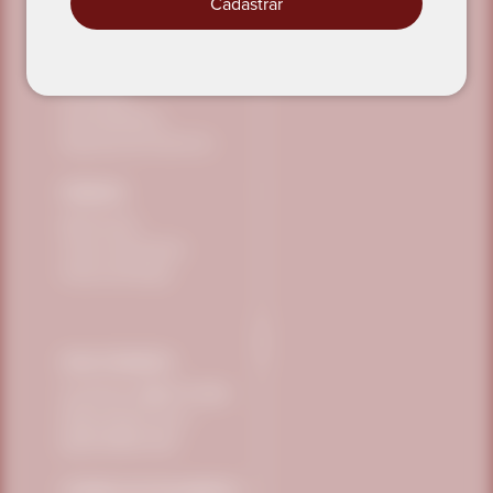
Cadastrar
POLÍTICAS
Privacidade
Sustentabilidade
Segurança dos Alimentos
PEDIDOS
Minha Conta
Trocas e Devoluções
Prazos de Entrega
FALE CONOSCO
Telefone:
0800 771 3040
sac@vitafor.com.br
(15) 99669-3360
FORMAS DE PAGAMENTO