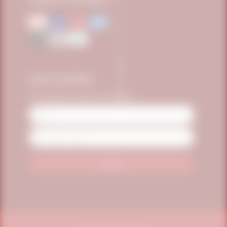
FIQUE POR DENTRO
Seja o primeiro a receber as novidades
Name
Email
Address