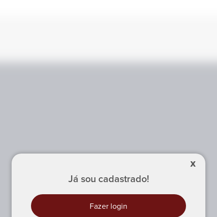
X
Já sou cadastrado!
Fazer login