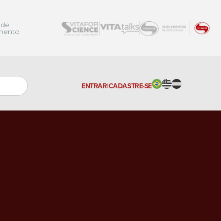
 de
mento
ENTRAR
|
CADASTRE-SE