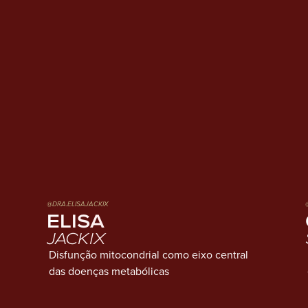
@DRA.ELISAJACKIX
ELISA
JACKIX
Disfunção mitocondrial como eixo central
das doenças metabólicas