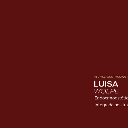
@LUWOLPENUTRICIONIST
LUISA
WOLPE
Endócrinoestétic
integrada aos tr