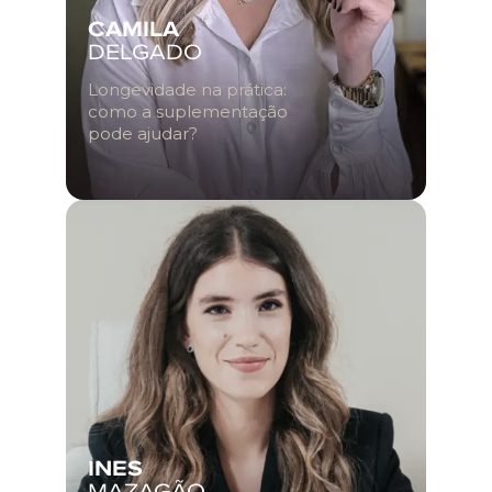
CAMILA
DELGADO
Longevidade na prática:
como a suplementação
pode ajudar?
INES
MAZAGÃO