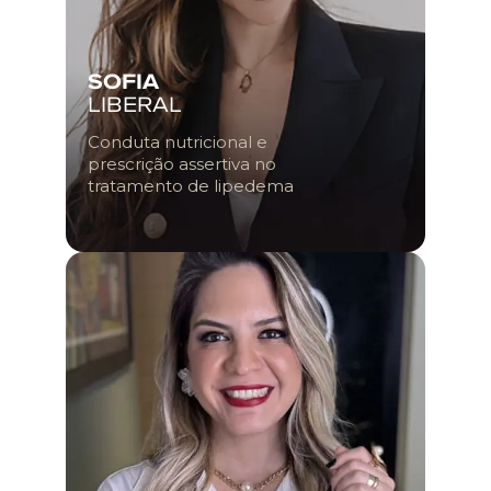
SOFIA
LIBERAL
Conduta nutricional e
prescrição assertiva no
tratamento de lipedema