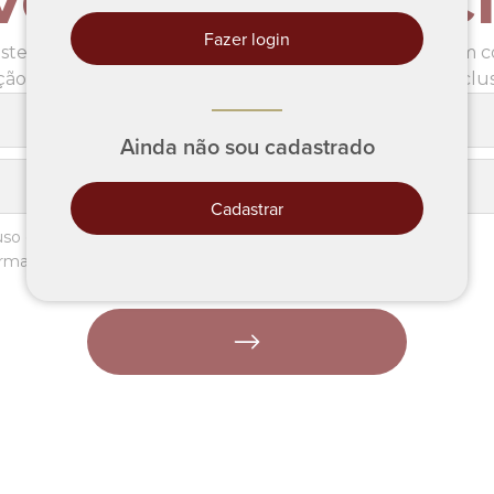
Fazer login
e formulário não garante a sua vaga, entraremos em co
ão. Fique atento a todas às suas caixas de entrada, inclu
Ainda não sou cadastrado
Cadastrar
 uso de imagem
ormações via e-mail e/ou whatsapp