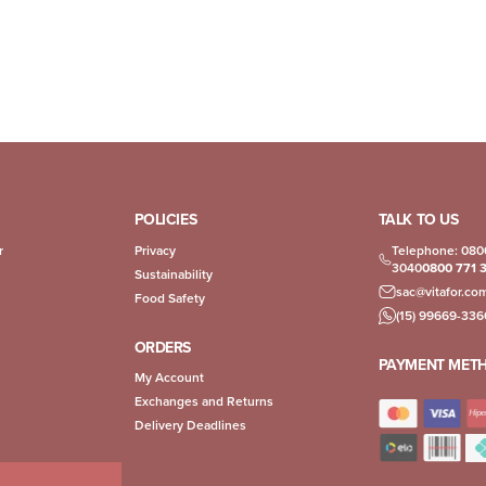
POLICIES
TALK TO US
r
Privacy
Telephone: 080
3040
0800 771 
Sustainability
sac@vitafor.co
Food Safety
(15) 99669-336
ORDERS
PAYMENT MET
My Account
Exchanges and Returns
Delivery Deadlines