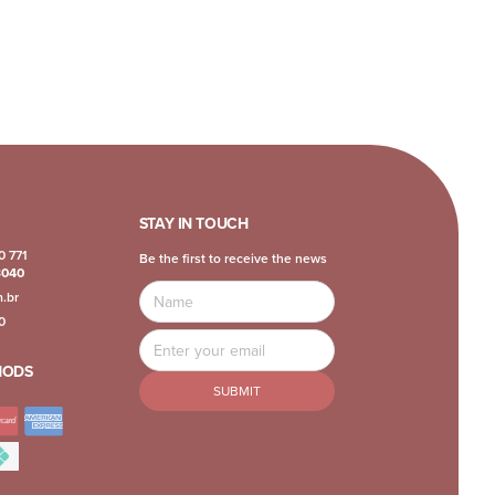
STAY IN TOUCH
0 771
Be the first to receive the news
3040
Name
m.br
0
Email
Address
HODS