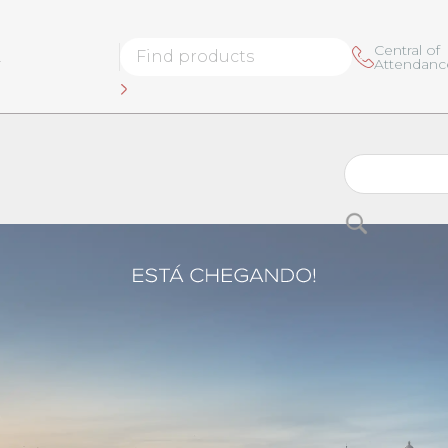
Central of
L
Attendanc
Buscar