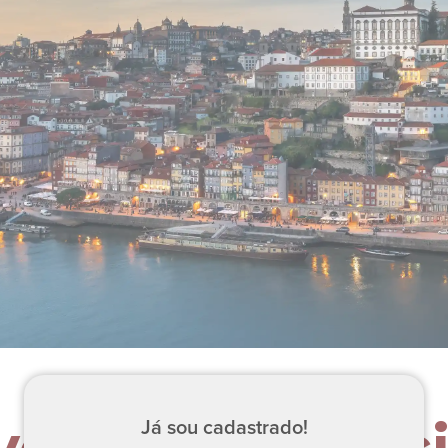
vento Presenci
Já sou cadastrado!