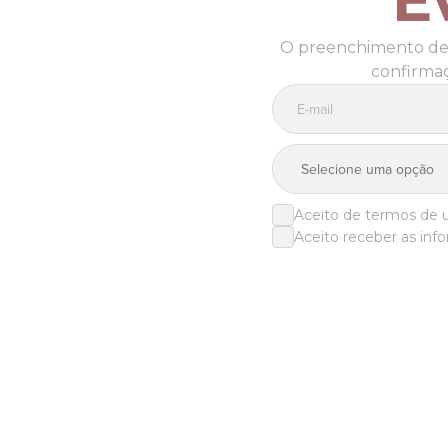
O preenchimento dest
confirmaç
E-mail
Profissão
Telefone
Aceito de termos de
Aceito receber as inf