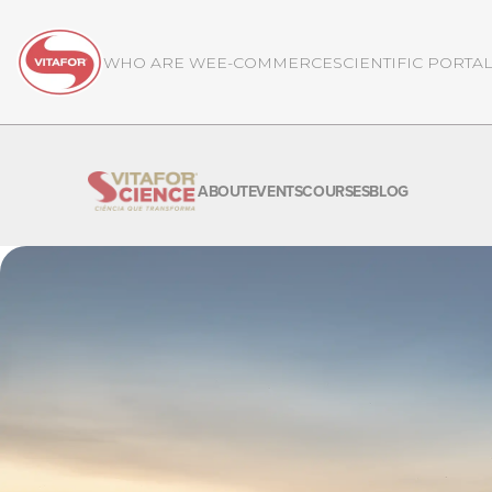
WHO ARE WE
E-COMMERCE
SCIENTIFIC PORTA
ABOUT
EVENTS
COURSES
BLOG