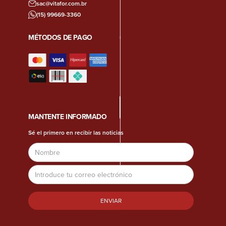
sac@vitafor.com.br
(15) 99669-3360
MÉTODOS DE PAGO
MANTENTE INFORMADO
Sé el primero en recibir las noticias
Nombre
Dirección
de
correo
electrónico