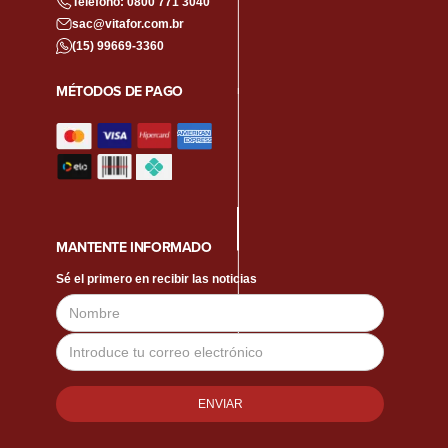
Teléfono:
0800 771 3040
sac@vitafor.com.br
(15) 99669-3360
MÉTODOS DE PAGO
MANTENTE INFORMADO
Sé el primero en recibir las noticias
Nombre
Dirección
de
correo
electrónico