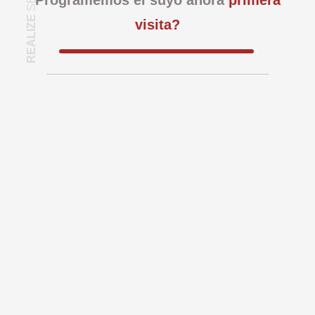
Programemos el suyo ahora
primera
REALIZE
visita?