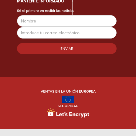
MANTENTE INFORMADO
Sé el primero en recibir las noticias
Nombre
Dirección
de
correo
electrónico
VENTAS EN LA UNIÓN EUROPEA
SEGURIDAD