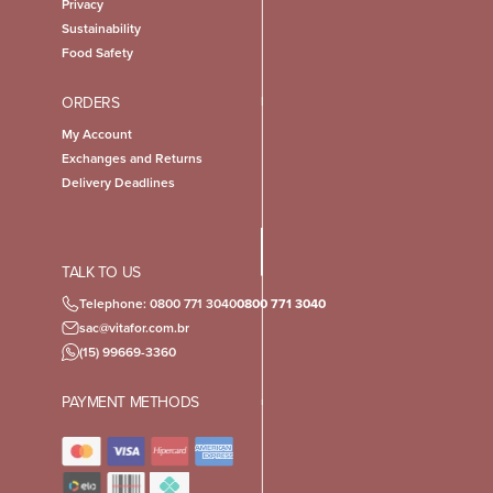
Privacy
Sustainability
Food Safety
ORDERS
My Account
Exchanges and Returns
Delivery Deadlines
TALK TO US
Telephone: 0800 771 3040
0800 771 3040
sac@vitafor.com.br
(15) 99669-3360
PAYMENT METHODS