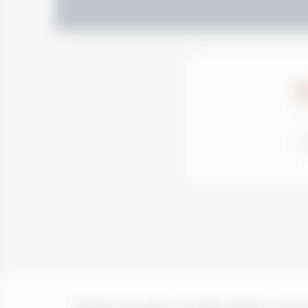
R
Nu
Esp
Spo