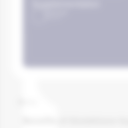
Supplementation
Ricardo Sodré
18
/
11
/
2025
Voltar
Benefits of Glutathione 