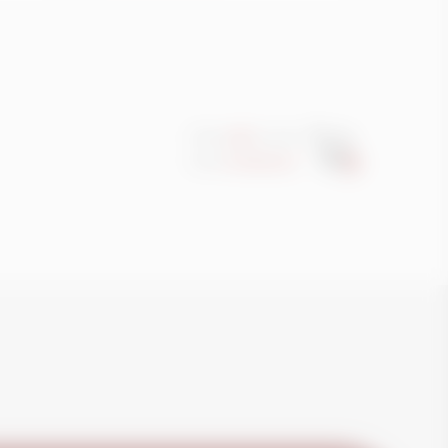
Clique
aqui
e acesse
nosso
e-commerce