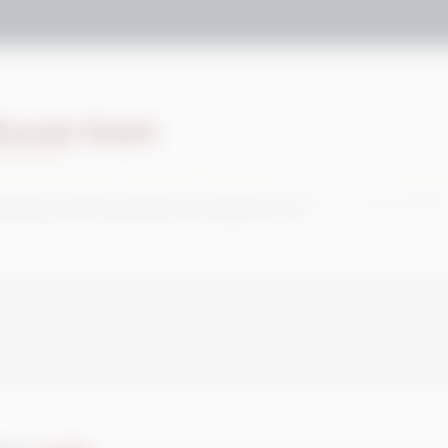
icardo Sodré
tricionista
ecialista em Nutrição e Atividade Física, Nutrição Clínica Funcional e Docente. Memb
rts Medicine e do Instituto Brasileiro de Nutrição Funcional