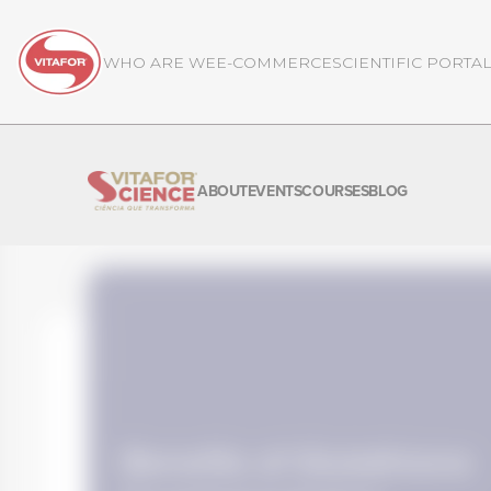
WHO ARE WE
E-COMMERCE
SCIENTIFIC PORTA
ABOUT
EVENTS
COURSES
BLOG
Benefits of Glutathione