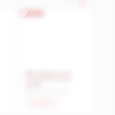
1 / 3
Clinical Nutrition
Male fertility: the role
of nutrients in sperm
quality
Male fertility is in decline, but
nutrition can help. With the right
support of nutrients and
supplements, it is possible to
improve semen quality and reverse
Saiba mais
this scenario.